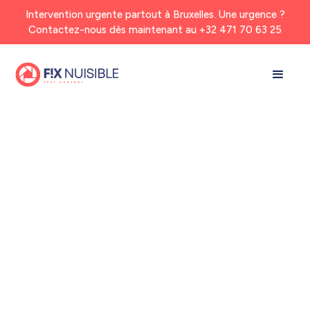
Intervention urgente partout en Belgique. Une urgence ?
Intervention urgente partout à Bruxelles. Une urgence ?
Contactez-nous dès maintenant au
Contactez-nous dès maintenant au
+32 471 70 63 25
+32 471 70 63 25